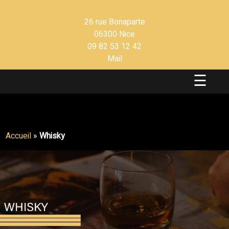
26 rue Bonaparte
06300 Nice
09 82 53 12 42
Mail
☰
Accueil
»
Whisky