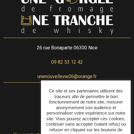
26 rue Bonaparte
06300 Nice
09 82 53 12 42
unenouvellevie06@orange.fr
Ce site et ses partenaires utilisent des
Contactez-nous
traceurs afin de permettre le bon
fonctionnement de notre site, mesurer
anonymement son audience et
personnaliser votre expérience sur notre
Horaires
site. Vous pouvez accepter ces cookies,
continuer sans accepter (valant refus) ou
refuser en cliquant sur les boutons de