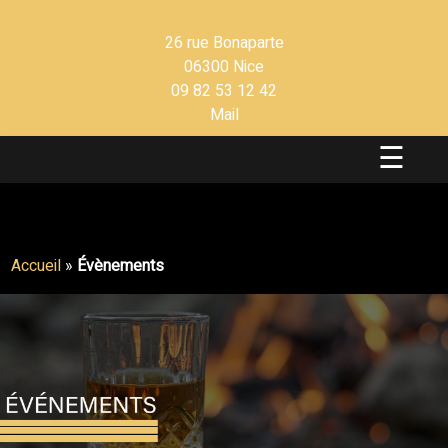
26 rue Bonaparte
06300 Nice
09 82 53 12 42
Mail
☰
Accueil
»
Évènements